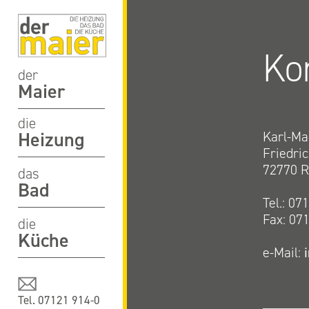
Ko
der
Maier
die
Heizung
Karl-Ma
Friedri
72770 R
das
Bad
Tel.: 07
Fax: 07
die
Küche
e-Mail:
Tel. 07121 914
-0