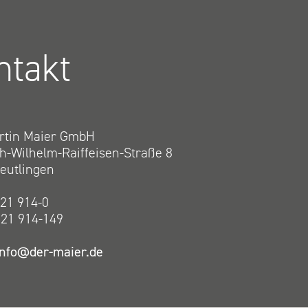
ntakt
rtin Maier GmbH
ch-Wilhelm-Raiffeisen-Straße 8
eutlingen
121 914-0
121 914-149
info@der-maier.de